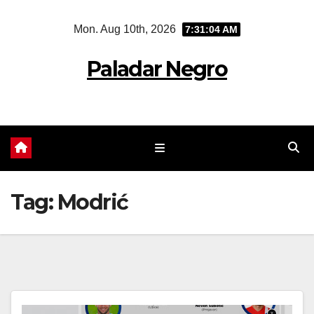
Skip
Mon. Aug 10th, 2026
7:31:05 AM
to
content
Paladar Negro
Tag:
Modrić