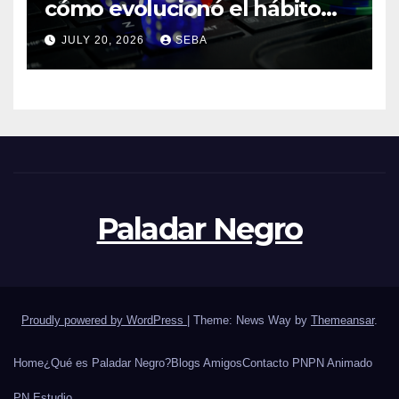
cómo evolucionó el hábito
del hincha en la era digital
JULY 20, 2026
SEBA
Paladar Negro
Proudly powered by WordPress
|
Theme: News Way by
Themeansar
.
Home
¿Qué es Paladar Negro?
Blogs Amigos
Contacto PN
PN Animado
PN Estudio