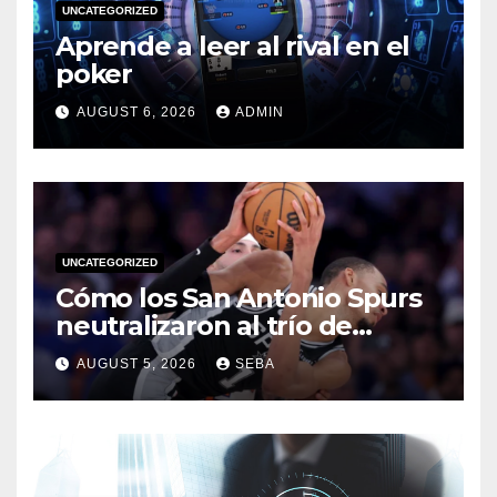
UNCATEGORIZED
Aprende a leer al rival en el
poker
AUGUST 6, 2026
ADMIN
UNCATEGORIZED
Cómo los San Antonio Spurs
neutralizaron al trío de
estrellas de los Miami Heat
AUGUST 5, 2026
SEBA
en las Finales de 2014