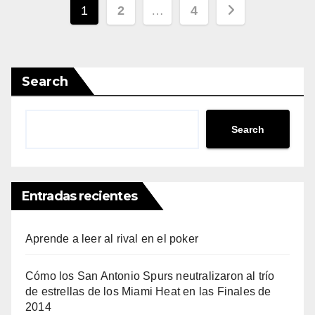
Posts
1
2
…
4
pagination
Search
Search
Entradas recientes
Aprende a leer al rival en el poker
Cómo los San Antonio Spurs neutralizaron al trío
de estrellas de los Miami Heat en las Finales de
2014