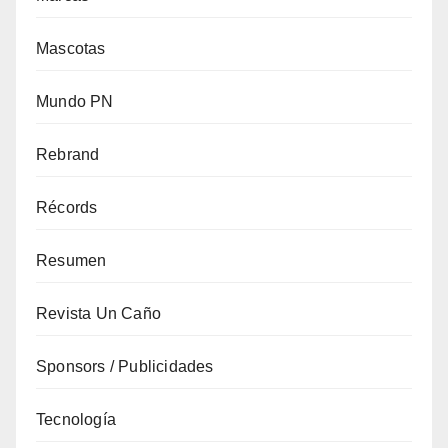
Mascotas
Mundo PN
Rebrand
Récords
Resumen
Revista Un Caño
Sponsors / Publicidades
Tecnología