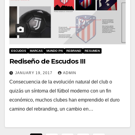
ESCUDOS
MARCAS
MUNDO PN
REBRAND
RESUMEN
Rediseño de Escudos III
JANUARY 19, 2017
ADMIN
Consecuencia de la evolución natural del club o
quizás un síntoma del fútbol moderno con un fin
económico, muchos clubes han emprendido el duro
camino del rebranding, un cambio en…