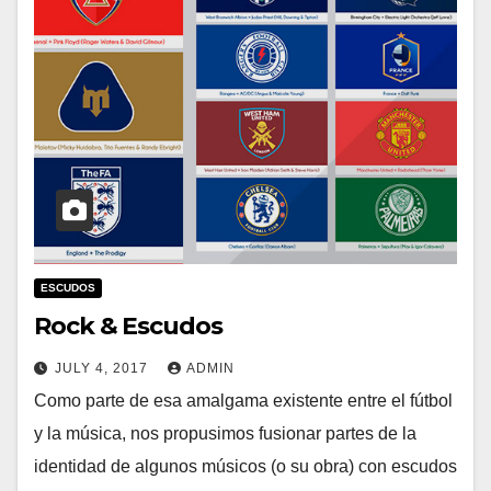
ESCUDOS
Rock & Escudos
JULY 4, 2017
ADMIN
Como parte de esa amalgama existente entre el fútbol
y la música, nos propusimos fusionar partes de la
identidad de algunos músicos (o su obra) con escudos