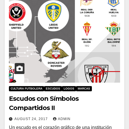
CULTURA FUTBOLERA
ESCUDOS
LOGOS
MARCAS
Escudos con Símbolos
Compartidos II
AUGUST 24, 2017
ADMIN
Un escudo es el corazón gráfico de una institución