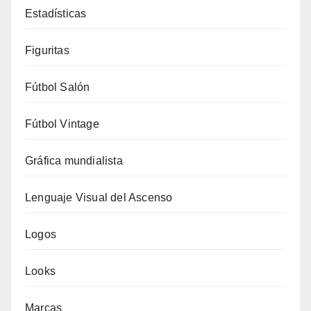
Estadísticas
Figuritas
Fútbol Salón
Fútbol Vintage
Gráfica mundialista
Lenguaje Visual del Ascenso
Logos
Looks
Marcas