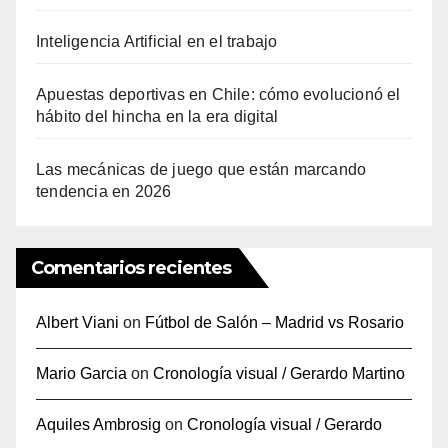
Inteligencia Artificial en el trabajo
Apuestas deportivas en Chile: cómo evolucionó el
hábito del hincha en la era digital
Las mecánicas de juego que están marcando
tendencia en 2026
Comentarios recientes
Albert Viani
on
Fútbol de Salón – Madrid vs Rosario
Mario Garcia
on
Cronología visual / Gerardo Martino
Aquiles Ambrosig
on
Cronología visual / Gerardo