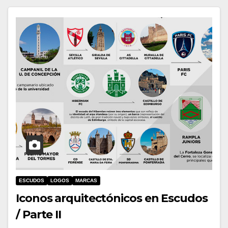
ESCUDOS
LOGOS
MARCAS
Iconos arquitectónicos en Escudos
/ Parte II