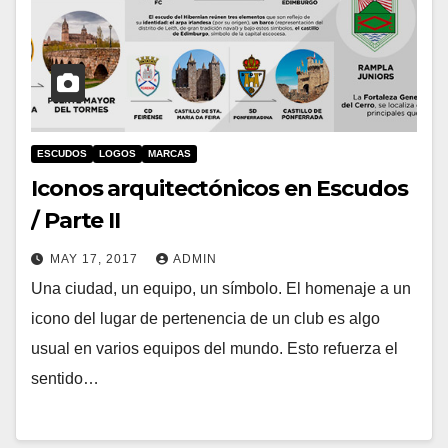
ESCUDOS
LOGOS
MARCAS
Iconos arquitectónicos en Escudos
/ Parte II
MAY 17, 2017
ADMIN
Una ciudad, un equipo, un símbolo. El homenaje a un
icono del lugar de pertenencia de un club es algo
usual en varios equipos del mundo. Esto refuerza el
sentido…