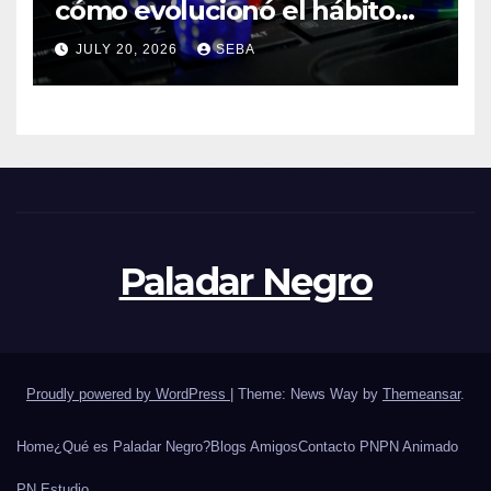
cómo evolucionó el hábito
del hincha en la era digital
JULY 20, 2026
SEBA
Paladar Negro
Proudly powered by WordPress
|
Theme: News Way by
Themeansar
.
Home
¿Qué es Paladar Negro?
Blogs Amigos
Contacto PN
PN Animado
PN Estudio