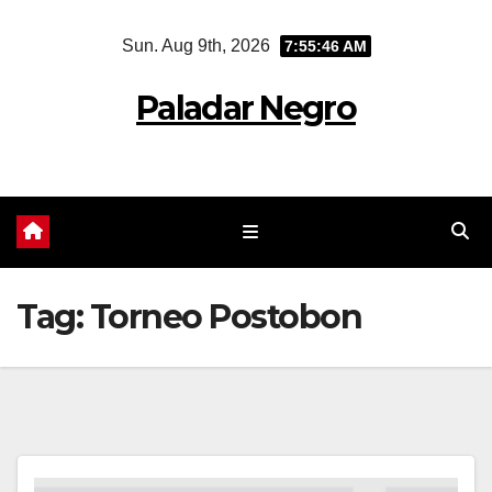
Skip
Sun. Aug 9th, 2026
7:55:46 AM
to
content
Paladar Negro
Tag:
Torneo Postobon