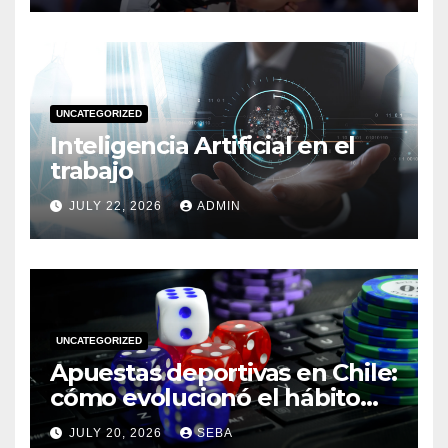
UNCATEGORIZED
Inteligencia Artificial en el
trabajo
JULY 22, 2026
ADMIN
UNCATEGORIZED
Apuestas deportivas en Chile:
cómo evolucionó el hábito
del hincha en la era digital
JULY 20, 2026
SEBA