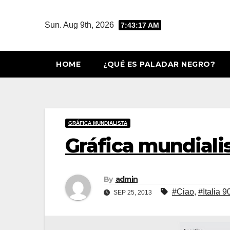
Skip
to
Sun. Aug 9th, 2026
7:43:18 AM
content
HOME
¿QUÉ ES PALADAR NEGRO?
GRÁFICA MUNDIALISTA
Gráfica mundialist
By
admin
#Ciao
,
#Italia 9
SEP 25, 2013