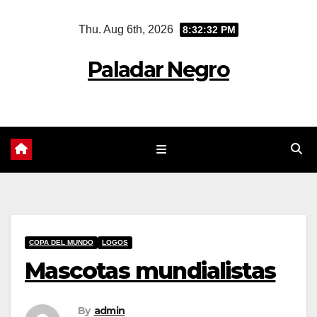
Skip
Thu. Aug 6th, 2026
8:32:33 PM
to
content
Paladar Negro
COPA DEL MUNDO
LOGOS
Mascotas mundialistas
By
admin