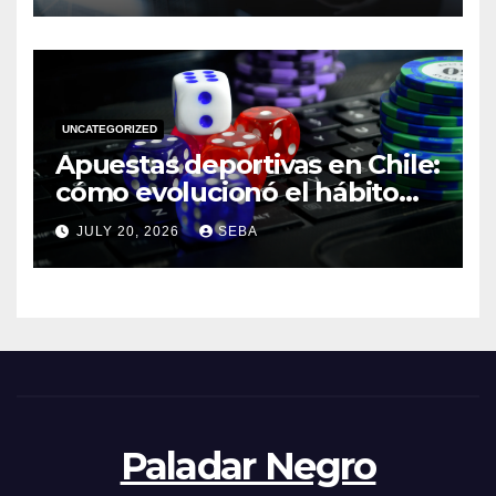
UNCATEGORIZED
Apuestas deportivas en Chile:
cómo evolucionó el hábito
del hincha en la era digital
JULY 20, 2026
SEBA
Paladar Negro