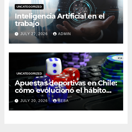
UNCATEGORIZED
Inteligencia Artificial en el
trabajo
JULY 22, 2026
ADMIN
UNCATEGORIZED
Apuestas deportivas en Chile:
cómo evolucionó el hábito
del hincha en la era digital
JULY 20, 2026
SEBA