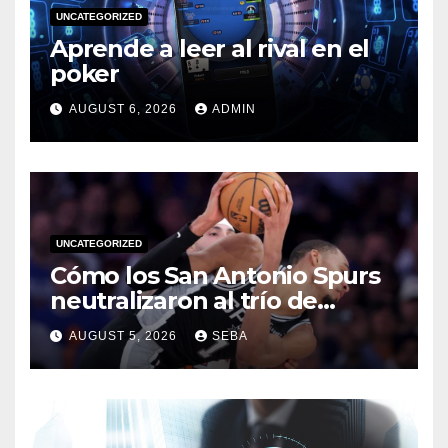
UNCATEGORIZED
Aprende a leer al rival en el
poker
AUGUST 6, 2026
ADMIN
UNCATEGORIZED
Cómo los San Antonio Spurs
neutralizaron al trío de
estrellas de los Miami Heat
AUGUST 5, 2026
SEBA
en las Finales de 2014