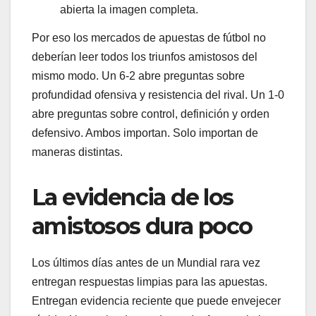
abierta la imagen completa.
Por eso los mercados de apuestas de fútbol no
deberían leer todos los triunfos amistosos del
mismo modo. Un 6-2 abre preguntas sobre
profundidad ofensiva y resistencia del rival. Un 1-0
abre preguntas sobre control, definición y orden
defensivo. Ambos importan. Solo importan de
maneras distintas.
La evidencia de los
amistosos dura poco
Los últimos días antes de un Mundial rara vez
entregan respuestas limpias para las apuestas.
Entregan evidencia reciente que puede envejecer