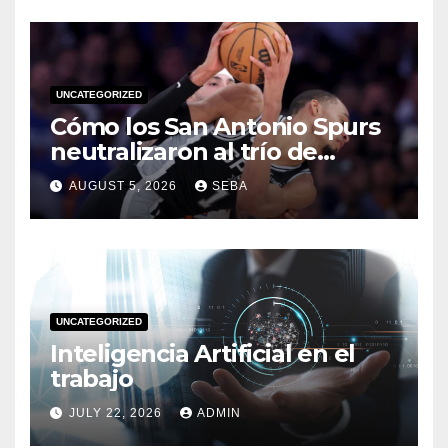
UNCATEGORIZED
Cómo los San Antonio Spurs
neutralizaron al trío de
estrellas de los Miami Heat
AUGUST 5, 2026
SEBA
en las Finales de 2014
UNCATEGORIZED
Inteligencia Artificial en el
trabajo
JULY 22, 2026
ADMIN