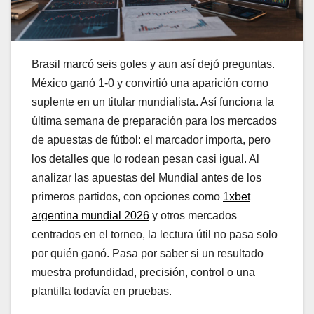
Brasil marcó seis goles y aun así dejó preguntas.
México ganó 1-0 y convirtió una aparición como
suplente en un titular mundialista. Así funciona la
última semana de preparación para los mercados
de apuestas de fútbol: el marcador importa, pero
los detalles que lo rodean pesan casi igual. Al
analizar las apuestas del Mundial antes de los
primeros partidos, con opciones como
1xbet
argentina mundial 2026
y otros mercados
centrados en el torneo, la lectura útil no pasa solo
por quién ganó. Pasa por saber si un resultado
muestra profundidad, precisión, control o una
plantilla todavía en pruebas.