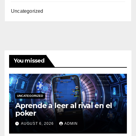
Uncategorized
You missed
UNCATEGORIZED
Aprende a leer al rival en el
poker
AUGUST 6, 2026
ADMIN