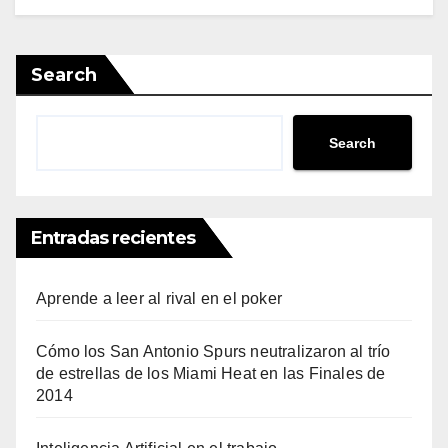
Search
Search
Entradas recientes
Aprende a leer al rival en el poker
Cómo los San Antonio Spurs neutralizaron al trío
de estrellas de los Miami Heat en las Finales de
2014