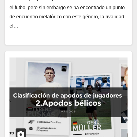
el futbol pero sin embargo se ha encontrado un punto
de encuentro metafórico con este género, la rivalidad,
el…