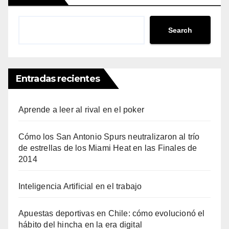
Search
Entradas recientes
Aprende a leer al rival en el poker
Cómo los San Antonio Spurs neutralizaron al trío
de estrellas de los Miami Heat en las Finales de
2014
Inteligencia Artificial en el trabajo
Apuestas deportivas en Chile: cómo evolucionó el
hábito del hincha en la era digital