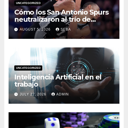
UNCATEGORIZED
Cómo los San Antonio Spurs
neutralizaron al trío de
estrellas de los Miami Heat
AUGUST 5, 2026
SEBA
en las Finales de 2014
UNCATEGORIZED
Inteligencia Artificial en el
trabajo
JULY 22, 2026
ADMIN