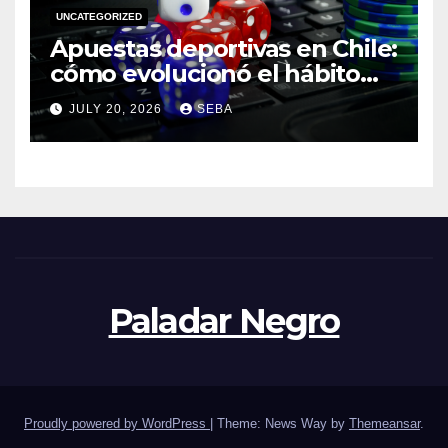
UNCATEGORIZED
Apuestas deportivas en Chile:
cómo evolucionó el hábito
del hincha en la era digital
JULY 20, 2026
SEBA
Paladar Negro
Proudly powered by WordPress
|
Theme: News Way by
Themeansar
.