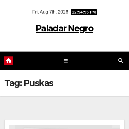
Skip
Fri. Aug 7th, 2026
12:54:56 PM
to
content
Paladar Negro
Tag:
Puskas