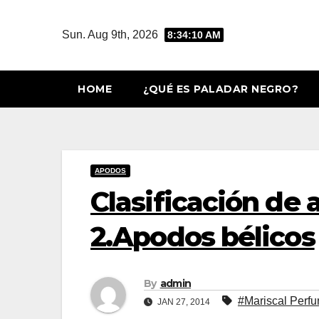
Skip
to
Sun. Aug 9th, 2026
8:34:11 AM
content
HOME
¿QUÉ ES PALADAR NEGRO?
APODOS
Clasificación de 
2.Apodos bélicos
By
admin
#Mariscal Perf
JAN 27, 2014