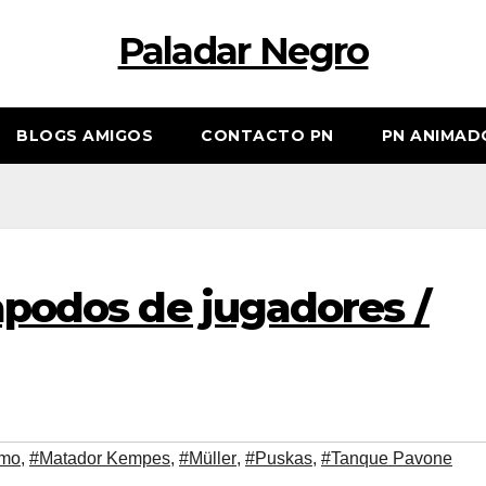
Paladar Negro
BLOGS AMIGOS
CONTACTO PN
PN ANIMAD
apodos de jugadores /
umo
,
#Matador Kempes
,
#Müller
,
#Puskas
,
#Tanque Pavone