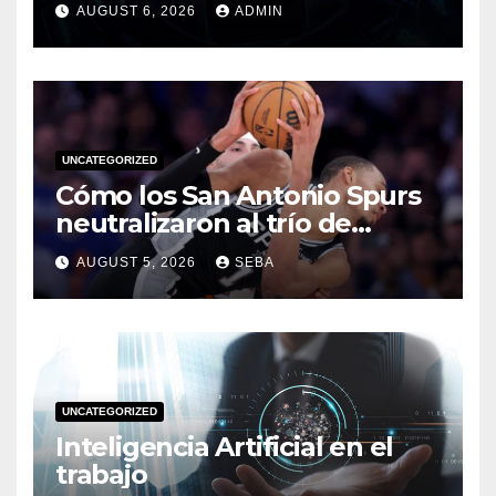
AUGUST 6, 2026
ADMIN
UNCATEGORIZED
Cómo los San Antonio Spurs
neutralizaron al trío de
estrellas de los Miami Heat
AUGUST 5, 2026
SEBA
en las Finales de 2014
UNCATEGORIZED
Inteligencia Artificial en el
trabajo