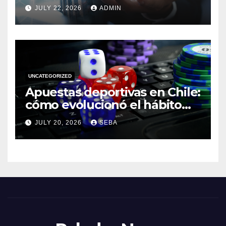
JULY 22, 2026
ADMIN
UNCATEGORIZED
Apuestas deportivas en Chile:
cómo evolucionó el hábito
del hincha en la era digital
JULY 20, 2026
SEBA