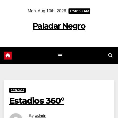
Skip
Mon. Aug 10th, 2026
1:56:55 AM
to
content
Paladar Negro
ESTADIOS
Estadios 360°
By
admin