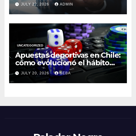
JULY 22, 2026
ADMIN
UNCATEGORIZED
Apuestas deportivas en Chile:
cómo evolucionó el hábito
del hincha en la era digital
JULY 20, 2026
SEBA