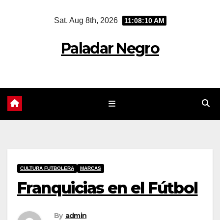
Skip
Sat. Aug 8th, 2026
11:08:11 AM
to
content
Paladar Negro
CULTURA FUTBOLERA
MARCAS
Franquicias en el Fútbol
By
admin