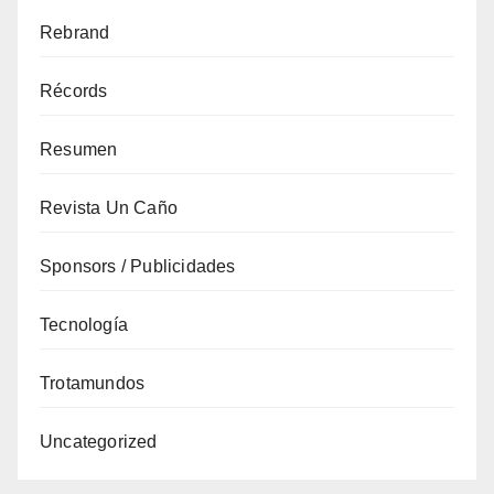
Rebrand
Récords
Resumen
Revista Un Caño
Sponsors / Publicidades
Tecnología
Trotamundos
Uncategorized