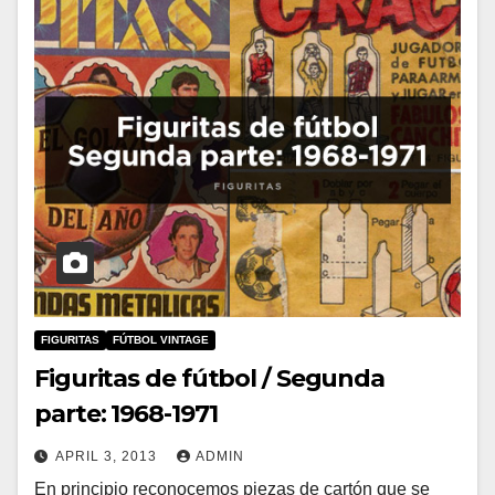
FIGURITAS
FÚTBOL VINTAGE
Figuritas de fútbol / Segunda
parte: 1968-1971
APRIL 3, 2013
ADMIN
En principio reconocemos piezas de cartón que se