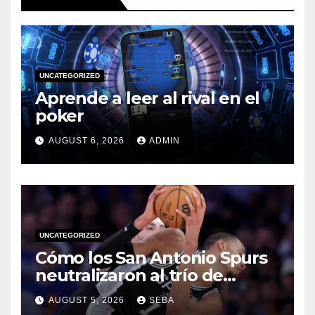
UNCATEGORIZED
Aprende a leer al rival en el
poker
AUGUST 6, 2026
ADMIN
UNCATEGORIZED
Cómo los San Antonio Spurs
neutralizaron al trío de
estrellas de los Miami Heat
AUGUST 5, 2026
SEBA
en las Finales de 2014