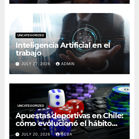
UNCATEGORIZED
Inteligencia Artificial en el
trabajo
JULY 22, 2026
ADMIN
UNCATEGORIZED
Apuestas deportivas en Chile:
cómo evolucionó el hábito
del hincha en la era digital
JULY 20, 2026
SEBA