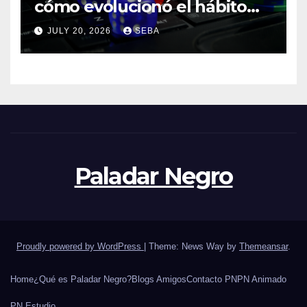
cómo evolucionó el hábito
del hincha en la era digital
JULY 20, 2026
SEBA
Paladar Negro
Proudly powered by WordPress
|
Theme: News Way by
Themeansar
.
Home
¿Qué es Paladar Negro?
Blogs Amigos
Contacto PN
PN Animado
PN Estudio