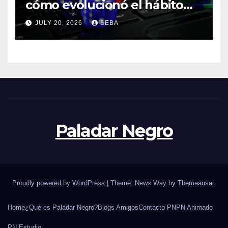
cómo evolucionó el hábito
del hincha en la era digital
JULY 20, 2026
SEBA
Paladar Negro
Proudly powered by WordPress
|
Theme: News Way by
Themeansar
.
Home
¿Qué es Paladar Negro?
Blogs Amigos
Contacto PN
PN Animado
PN Estudio