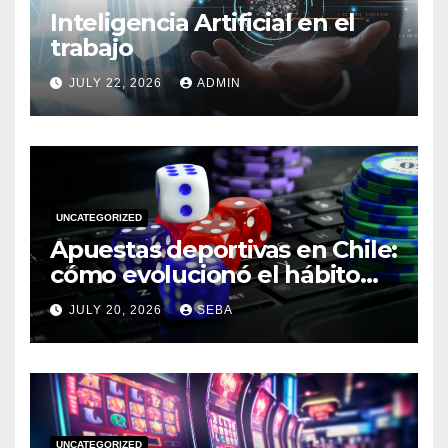
Inteligencia Artificial en el
trabajo
JULY 22, 2026
ADMIN
UNCATEGORIZED
Apuestas deportivas en Chile:
cómo evolucionó el hábito
del hincha en la era digital
JULY 20, 2026
SEBA
UNCATEGORIZED