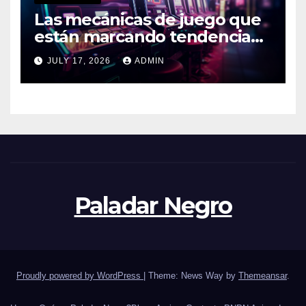
Las mecánicas de juego que
están marcando tendencia
en 2026
JULY 17, 2026
ADMIN
Paladar Negro
Proudly powered by WordPress
|
Theme: News Way by
Themeansar
.