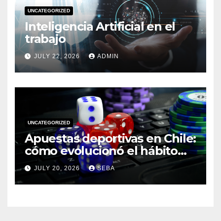
UNCATEGORIZED
Inteligencia Artificial en el
trabajo
JULY 22, 2026
ADMIN
UNCATEGORIZED
Apuestas deportivas en Chile:
cómo evolucionó el hábito
del hincha en la era digital
JULY 20, 2026
SEBA