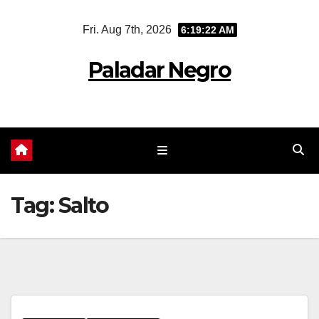
Skip
Fri. Aug 7th, 2026
6:19:22 AM
to
content
Paladar Negro
Tag:
Salto