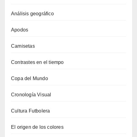
Análisis geográfico
Apodos
Camisetas
Contrastes en el tiempo
Copa del Mundo
Cronología Visual
Cultura Futbolera
El origen de los colores