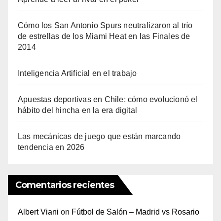
Cómo los San Antonio Spurs neutralizaron al trío
de estrellas de los Miami Heat en las Finales de
2014
Inteligencia Artificial en el trabajo
Apuestas deportivas en Chile: cómo evolucionó el
hábito del hincha en la era digital
Las mecánicas de juego que están marcando
tendencia en 2026
Comentarios recientes
Albert Viani
on
Fútbol de Salón – Madrid vs Rosario