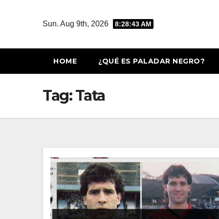
Skip
to
Sun. Aug 9th, 2026
8:28:44 AM
content
HOME
¿QUÉ ES PALADAR NEGRO?
Tag:
Tata