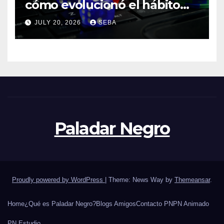
cómo evolucionó el hábito
del hincha en la era digital
JULY 20, 2026
SEBA
Paladar Negro
Proudly powered by WordPress
|
Theme: News Way by
Themeansar
.
Home
¿Qué es Paladar Negro?
Blogs Amigos
Contacto PN
PN Animado
PN Estudio