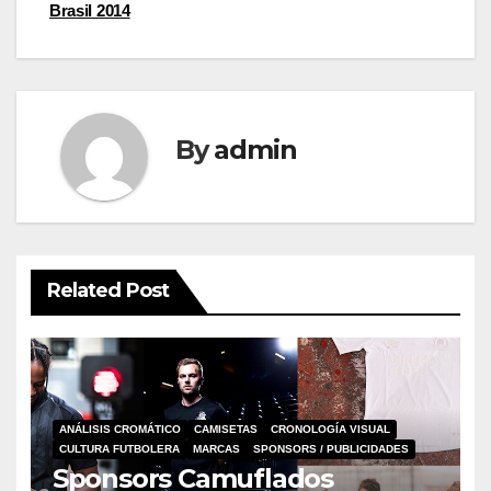
navigation
Brasil 2014
By
admin
Related Post
ANÁLISIS CROMÁTICO
CAMISETAS
CRONOLOGÍA VISUAL
CULTURA FUTBOLERA
MARCAS
SPONSORS / PUBLICIDADES
Sponsors Camuflados