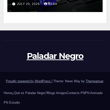
del hincha en la era digital
JULY 20, 2026
SEBA
Paladar Negro
Proudly powered by WordPress
|
Theme: News Way by
Themeansar
.
Home
¿Qué es Paladar Negro?
Blogs Amigos
Contacto PN
PN Animado
PN Estudio