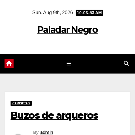
Skip
Sun. Aug 9th, 2026
10:03:54 AM
to
content
Paladar Negro
CAMISETAS
Buzos de arqueros
By
admin