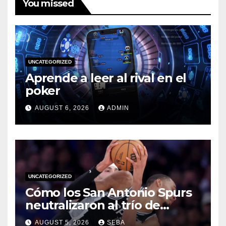
You missed
UNCATEGORIZED
Aprende a leer al rival en el
poker
AUGUST 6, 2026
ADMIN
UNCATEGORIZED
Cómo los San Antonio Spurs
neutralizaron al trío de
estrellas de los Miami Heat
AUGUST 5, 2026
SEBA