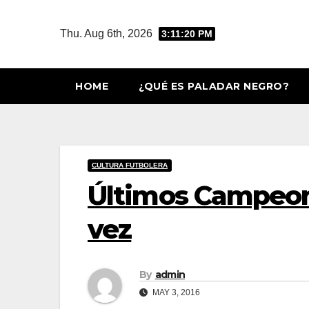
Skip
to
Thu. Aug 6th, 2026
3:11:20 PM
content
HOME
¿QUÉ ES PALADAR NEGRO?
CULTURA FUTBOLERA
Últimos Campeon
vez
By
admin
MAY 3, 2016