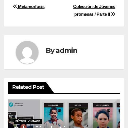
Post
Metamorfosis
Colección de Jóvenes
promesas / Parte II
navigation
By
admin
Related Post
FÚTBOL VINTAGE