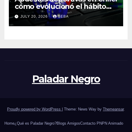
cómo evolucionó el hábito
del hincha en la era digital
JULY 20, 2026
SEBA
Paladar Negro
Proudly powered by WordPress
|
Theme: News Way by
Themeansar
.
Home
¿Qué es Paladar Negro?
Blogs Amigos
Contacto PN
PN Animado