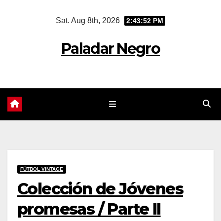
Skip
Sat. Aug 8th, 2026
2:43:53 PM
to
content
Paladar Negro
FÚTBOL VINTAGE
Colección de Jóvenes
promesas / Parte II