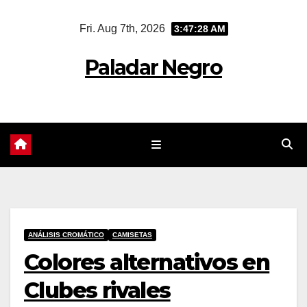
Skip
Fri. Aug 7th, 2026
3:47:29 AM
to
content
Paladar Negro
ANÁLISIS CROMÁTICO
CAMISETAS
Colores alternativos en
Clubes rivales