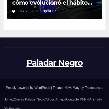
cómo evolucionó el hábito
del hincha en la era digital
JULY 20, 2026
SEBA
Paladar Negro
Proudly powered by WordPress
|
Theme: News Way by
Themeansar
.
Home
¿Qué es Paladar Negro?
Blogs Amigos
Contacto PN
PN Animado
PN Estudio