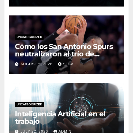
UNCATEGORIZED
Cómo los San Antonio Spurs
neutralizaron al trío de
estrellas de los Miami Heat
AUGUST 5, 2026
SEBA
en las Finales de 2014
UNCATEGORIZED
Inteligencia Artificial en el
trabajo
JULY 22, 2026
ADMIN