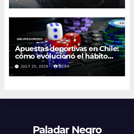
UNCATEGORIZED
Apuestas deportivas en Chile:
cómo evolucionó el hábito
del hincha en la era digital
JULY 20, 2026
SEBA
Paladar Negro