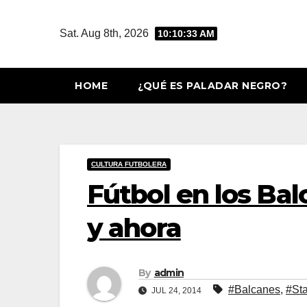
Skip
to
Sat. Aug 8th, 2026
10:10:34 AM
content
HOME
¿QUÉ ES PALADAR NEGRO?
CULTURA FUTBOLERA
Fútbol en los Bal
y ahora
By
admin
#Balcanes
,
#St
JUL 24, 2014