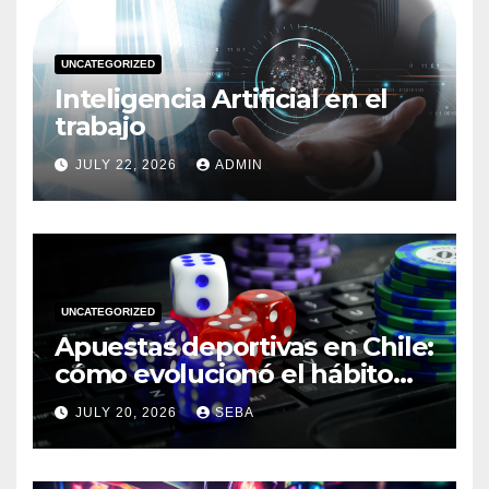
UNCATEGORIZED
Inteligencia Artificial en el
trabajo
JULY 22, 2026
ADMIN
UNCATEGORIZED
Apuestas deportivas en Chile:
cómo evolucionó el hábito
del hincha en la era digital
JULY 20, 2026
SEBA