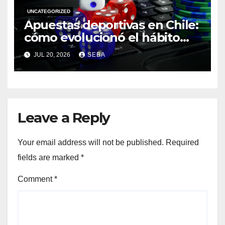
UNCATEGORIZED
Apuestas deportivas en Chile:
cómo evolucionó el hábito
del hincha en la era digital
JUL 20, 2026
SEBA
Leave a Reply
Your email address will not be published.
Required
fields are marked
*
Comment
*