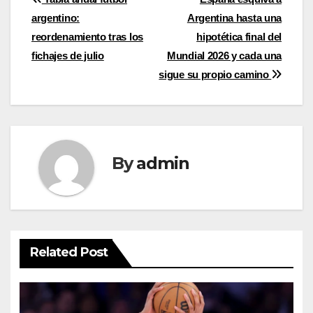
Post
argentino:
Argentina hasta una
navigation
reordenamiento tras los
hipotética final del
fichajes de julio
Mundial 2026 y cada una
sigue su propio camino
By
admin
Related Post