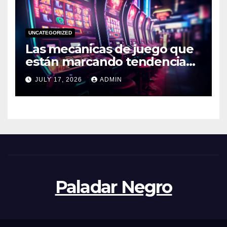
UNCATEGORIZED
Las mecánicas de juego que
están marcando tendencia
en 2026
JULY 17, 2026
ADMIN
Paladar Negro