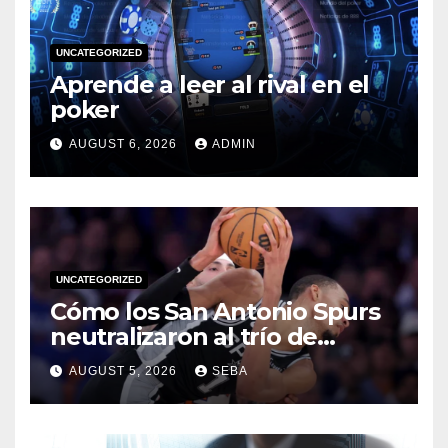
UNCATEGORIZED
Aprende a leer al rival en el
poker
AUGUST 6, 2026
ADMIN
UNCATEGORIZED
Cómo los San Antonio Spurs
neutralizaron al trío de
estrellas de los Miami Heat
AUGUST 5, 2026
SEBA
en las Finales de 2014