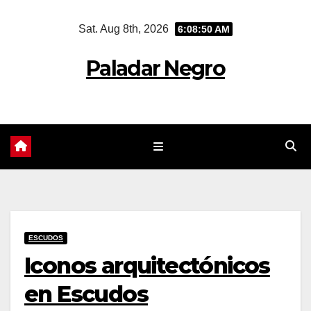
Skip
Sat. Aug 8th, 2026
6:08:51 AM
to
content
Paladar Negro
ESCUDOS
Iconos arquitectónicos
en Escudos