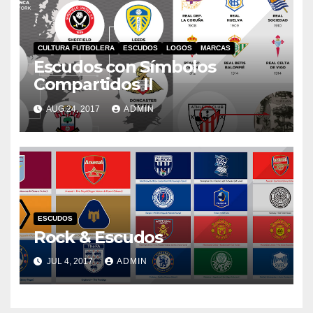
CULTURA FUTBOLERA
ESCUDOS
LOGOS
MARCAS
Escudos con Símbolos
Compartidos II
AUG 24, 2017
ADMIN
ESCUDOS
Rock & Escudos
JUL 4, 2017
ADMIN