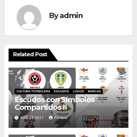
By
admin
Related Post
CULTURA FUTBOLERA
ESCUDOS
LOGOS
MARCAS
Escudos con Símbolos
Compartidos II
AUG 24, 2017
ADMIN