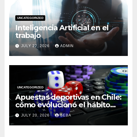
UNCATEGORIZED
Inteligencia Artificial en el
trabajo
JULY 22, 2026
ADMIN
UNCATEGORIZED
Apuestas deportivas en Chile:
cómo evolucionó el hábito
del hincha en la era digital
JULY 20, 2026
SEBA