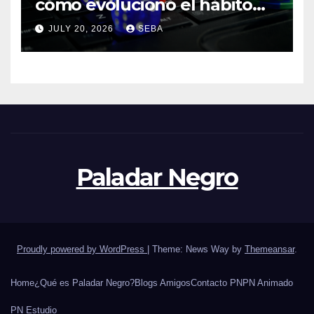
cómo evolucionó el hábito
del hincha en la era digital
JULY 20, 2026
SEBA
Paladar Negro
Proudly powered by WordPress
|
Theme: News Way by
Themeansar
.
Home
¿Qué es Paladar Negro?
Blogs Amigos
Contacto PN
PN Animado
PN Estudio