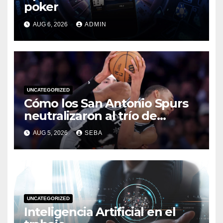
poker
AUG 6, 2026
ADMIN
UNCATEGORIZED
Cómo los San Antonio Spurs
neutralizaron al trío de
estrellas de los Miami Heat en
AUG 5, 2026
SEBA
las Finales de 2014
UNCATEGORIZED
Inteligencia Artificial en el