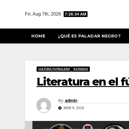
Skip
to
Fri. Aug 7th, 2026
7:26:36 AM
content
HOME
¿QUÉ ES PALADAR NEGRO?
CULTURA FUTBOLERA
ESTADIOS
Literatura en el f
By
admin
MAR 9, 2016