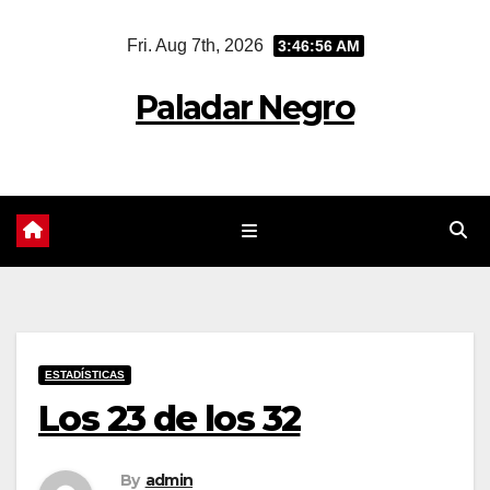
Skip
Fri. Aug 7th, 2026
3:46:57 AM
to
content
Paladar Negro
ESTADÍSTICAS
Los 23 de los 32
By
admin