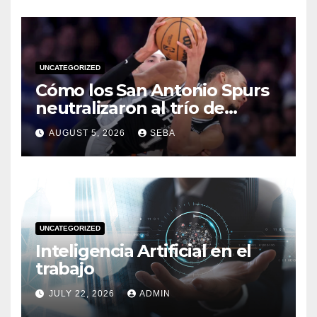
UNCATEGORIZED
Cómo los San Antonio Spurs
neutralizaron al trío de
estrellas de los Miami Heat
AUGUST 5, 2026
SEBA
en las Finales de 2014
UNCATEGORIZED
Inteligencia Artificial en el
trabajo
JULY 22, 2026
ADMIN