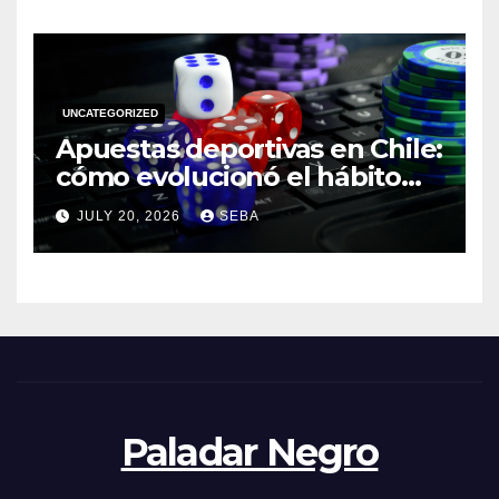
UNCATEGORIZED
Apuestas deportivas en Chile:
cómo evolucionó el hábito
del hincha en la era digital
JULY 20, 2026
SEBA
Paladar Negro