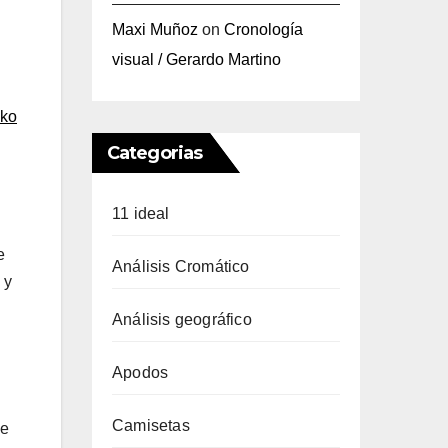
Maxi Muñoz
on
Cronología
visual / Gerardo Martino
nko
Categorias
11 ideal
l
e
Análisis Cromático
 y
Análisis geográfico
Apodos
Camisetas
ue