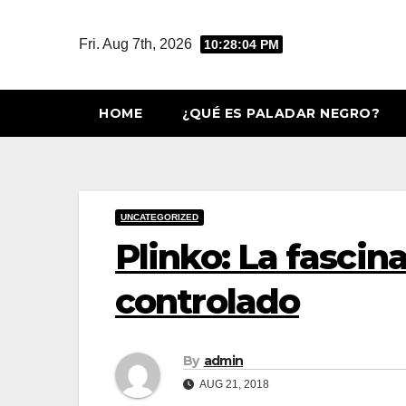
Skip
to
Fri. Aug 7th, 2026
10:28:05 PM
content
HOME
¿QUÉ ES PALADAR NEGRO?
UNCATEGORIZED
Plinko: La fascin
controlado
By
admin
AUG 21, 2018