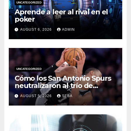
UNCATEGORIZED
Aprende a leer al rival en el
poker
AUGUST 6, 2026
ADMIN
UNCATEGORIZED
Cómo los San Antonio Spurs
neutralizaron al trío de
estrellas de los Miami Heat
AUGUST 5, 2026
SEBA
en las Finales de 2014