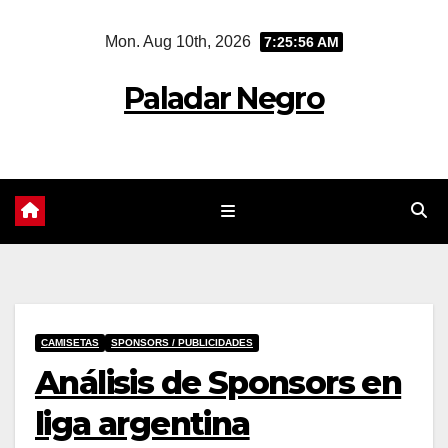
Skip
Mon. Aug 10th, 2026
7:25:57 AM
to
content
Paladar Negro
CAMISETAS
SPONSORS / PUBLICIDADES
Análisis de Sponsors en
liga argentina